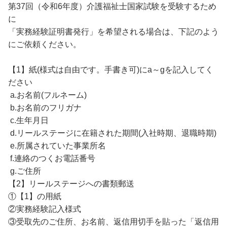
第37回（令和6年度）介護福祉士国家試験を受験するため
に
「実務経験証明書発行」を希望される場合は、下記のよう
にご依頼ください。
【1】紙(様式は自由です。手書き可)にa～gを記入してく
ださい
a.お名前(フルネーム)
b.お名前のフリガナ
c.生年月日
d.リールステージに在籍された期間(入社時期、退職時期)
e.所属されていた事業所名
f.連絡のつくお電話番号
g.ご住所
【2】リールステージへの書類郵送
①【1】の用紙
②実務経験記入様式
③受取先のご住所、お名前、返信用切手を貼った「返信用