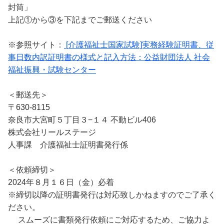
封筒」
上記①から③を下記までご郵送ください
※参照サイト：
[介護福祉士国家試験]実務経験証明書、従
事日数内訳証明書の様式と記入方法：公益財団法人 社会
福祉振興・試験センター
＜郵送先＞
〒630-8115
奈良市大宮町５丁目３−１４ 不動ビル406
株式会社リールステージ
人事課 介護福祉士証明書発行係
＜依頼締切＞
2024年８月１６日（金）必着
※締切以降の証明書発行は対応致しかねますのでご了承く
ださい。
スムーズに書類発行依頼にご対応するため、ご協力よ