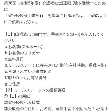
第36回（令和5年度）介護福祉士国家試験を受験するため
に
「実務経験証明書発行」を希望される場合は、下記のよう
にご依頼ください。
【1】紙(様式は自由です。手書き可)にa～gを記入してく
ださい
a.お名前(フルネーム)
b.お名前のフリガナ
c.生年月日
d.リールステージに在籍された期間(入社時期、退職時期)
e.所属されていた事業所名
f.連絡のつくお電話番号
g.ご住所
【2】リールステージへの書類郵送
①【1】の用紙
②実務経験記入様式
③受取先のご住所、お名前、返信用切手を貼った「返信用