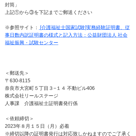
封筒」
上記①から③を下記までご郵送ください
※参照サイト：
[介護福祉士国家試験]実務経験証明書、従
事日数内訳証明書の様式と記入方法：公益財団法人 社会
福祉振興・試験センター
＜郵送先＞
〒630-8115
奈良市大宮町５丁目３−１４ 不動ビル406
株式会社リールステージ
人事課 介護福祉士証明書発行係
＜依頼締切＞
2023年８月１５日（月）必着
※締切以降の証明書発行は対応致しかねますのでご了承く